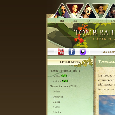
.
TR1
TR2
TR3
TR4
TR
Lara Crof
Tournage
LES FILMS TR
Tomb Raider 2 (2021)
La producti
Le film
commencer au
Articles
réalisateur 
Tomb Raider (2018)
tournage pre
Le film
Découvrir
Galerie
Vidéos
Articles