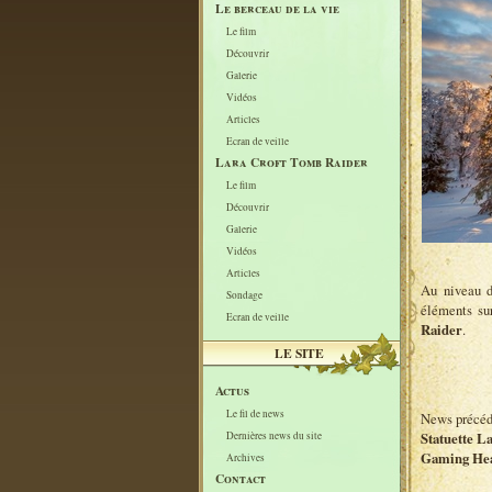
Le berceau de la vie
Le film
Découvrir
Galerie
Vidéos
Articles
Ecran de veille
Lara Croft Tomb Raider
Le film
Découvrir
Galerie
Vidéos
Articles
Au niveau d
Sondage
éléments sur
Ecran de veille
Raider
.
LE SITE
Actus
Le fil de news
News précéd
Statuette L
Dernières news du site
Gaming Head
Archives
Contact