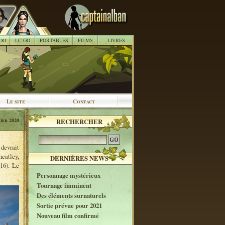
OO
LC GO
PORTABLES
FILMS
LIVRES
Le site
Contact
ier 2020
RECHERCHER
devrait
heatley,
DERNIÈRES NEWS
016). Le
Personnage mystérieux
Tournage imminent
Des éléments surnaturels
Sortie prévue pour 2021
Nouveau film confirmé