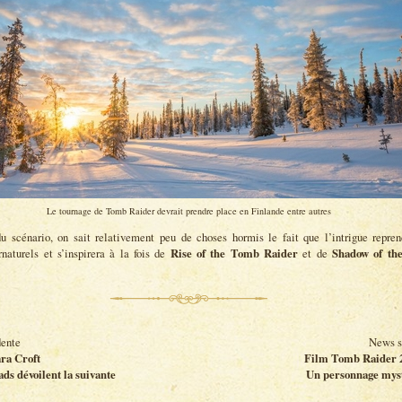
Le tournage de Tomb Raider devrait prendre place en Finlande entre autres
u scénario, on sait relativement peu de choses hormis le fait que l’intrigue repren
naturels et s’inspirera à la fois de
Rise of the Tomb Raider
et de
Shadow of th
ente
News s
ara Croft
Film Tomb Raider 2
s dévoilent la suivante
Un personnage mys