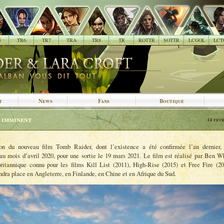
5
TR6
TR7
TRA
TR8
TR
ROTTR
SOTTR
LCGOL
LCT
t
News
Fans
Boutique
 imminent
14 févr
on du nouveau film Tomb Raider, dont l’existence a été confirmée l’an dernier, 
 mois d’avril 2020, pour une sortie le 19 mars 2021. Le film est réalisé par Ben W
britannique connu pour les films Kill List (2011), High-Rise (2015) et Free Fire (2
ndra place en Angleterre, en Finlande, en Chine et en Afrique du Sud.