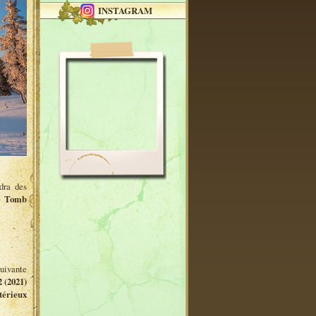
INSTAGRAM
dra des
e Tomb
uivante
 (2021)
térieux