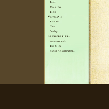
Ecrire
Mailing-list
Forum
Votre avis
Livre d'or
Voter
Sondage
Et encore plus...
A propos du site
Plan du site
Captain Alban recherche...